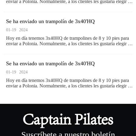
enviar a Polonia. Normalmente, a los clientes les gustaría elegir el
color azul y el color negro para este tipo de trampolín, por lo que
estos son dos colores clásicos en nuestra fábrica. Gracias por la
continua confianza y el apoyo del cliente. Haremos y siempre
Se ha enviado un trampolín de 3x40'HQ
haremos lo mejor que podamos para
01-19
2024
Hoy en día tenemos 3x40HQ de trampolines de 8 y 10 pies para
enviar a Polonia. Normalmente, a los clientes les gustaría elegir el
color azul y el color negro para este tipo de trampolín, por lo que
estos son dos colores clásicos en nuestra fábrica. Gracias por la
continua confianza y el apoyo del cliente. Haremos y siempre
Se ha enviado un trampolín de 3x40'HQ
haremos lo mejor que podamos para
01-19
2024
Hoy en día tenemos 3x40HQ de trampolines de 8 y 10 pies para
enviar a Polonia. Normalmente, a los clientes les gustaría elegir el
color azul y el color negro para este tipo de trampolín, por lo que
estos son dos colores clásicos en nuestra fábrica. Gracias por la
continua confianza y el apoyo del cliente. Haremos y siempre
haremos lo mejor que podamos para
Suscríbete a nuestro boletín