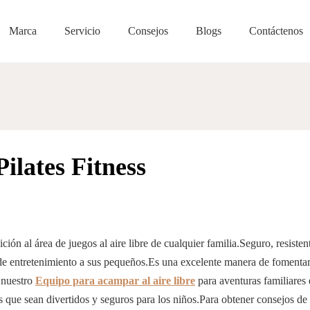
Marca
Servicio
Consejos
Blogs
Contáctenos
Equipo para acampar al
ilates Fitness
ión al área de juegos al aire libre de cualquier familia.Seguro, resisten
 de entretenimiento a sus pequeños.Es una excelente manera de fomentar
 nuestro
Equipo para acampar al aire libre
para aventuras familiares 
 que sean divertidos y seguros para los niños.Para obtener consejos de