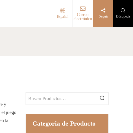
Correo
Seguir
Búsqueda
Español
electrónico
 aire libre
te y
 el juego
en la
Categoria de Producto