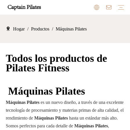
Hogar
/
Productos
/
Máquinas Pilates
Equipos de pilates
Trampolín
Columpio infantil
Equipo para acampar al aire libre
Reseñas
Sala de exposición
Beneficios
Mercado
Todos los productos de
Pilates Fitness
Máquinas Pilates
Máquinas Pilates
es un nuevo diseño, a través de una excelente
tecnología de procesamiento y materias primas de alta calidad, el
rendimiento de
Máquinas Pilates
hasta un estándar más alto.
Somos perfectos para cada detalle de
Máquinas Pilates
,