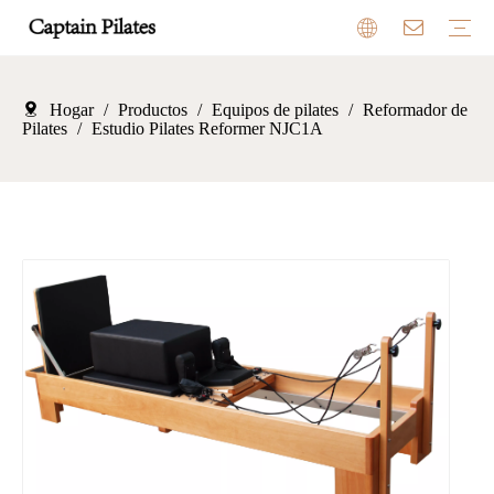
Hogar
/
Productos
/
Equipos de pilates
Equipos de pilates
Trampolín
Columpio infantil
Equipo para acampar al aire libre
Reseñas
Sala de exposición
Beneficios
Mercado
/
Reformador de
Pilates
/
Estudio Pilates Reformer NJC1A