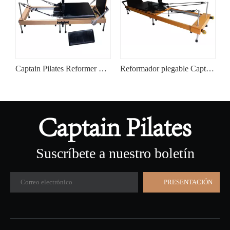
oméstico Reformer Pro NJH2
Captain Pilates Reformer plegable Pro NJH1B
Reformador plegable Captain Pilates NJH1A
Suscríbete a nuestro boletín
PRESENTACIÓN